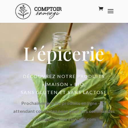
L’épicerie
DÉCOUVREZ NOTRE PRODUITS
« MAISON » BIO,
SANS GLUTEN ET SANS LACTOSE
Prochainement les produits en ligne –
En
attendant contactez nous pour vos commandes
: hello@comptoirsauvage.com